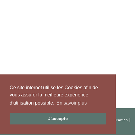
Ce site internet utilise les Cookies afin de
vous assurer la meilleure expérience
d'utilisation possible.
En savoir plus
J'accepte
|
|
|
Copyright 2026 Artibat
Respect de la vie privée
Conditions d'utilisation
|
|
Connexion
Création Site internet par Satrabel