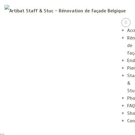
Acc
Rén
de
faç
End
Pie
Sta
&
Stu
Pho
FAQ
Sh
Con