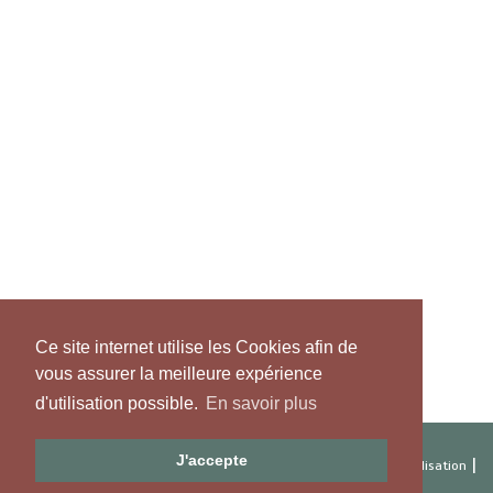
Ce site internet utilise les Cookies afin de
vous assurer la meilleure expérience
d'utilisation possible.
En savoir plus
J'accepte
|
|
|
Copyright 2026 Artibat
Respect de la vie privée
Conditions d'utilisation
|
|