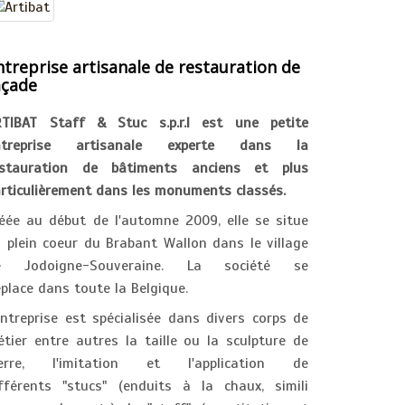
ntreprise artisanale de restauration de
açade
RTIBAT Staff & Stuc s.p.r.l est une petite
ntreprise artisanale experte dans la
estauration de bâtiments anciens et plus
rticulièrement dans les monuments classés.
éée au début de l'automne 2009, elle se situe
 plein coeur du Brabant Wallon dans le village
e Jodoigne-Souveraine. La société se
place dans toute la Belgique.
entreprise est spécialisée dans divers corps de
tier entre autres la taille ou la sculpture de
ierre, l'imitation et l'application de
fférents "stucs" (enduits à la chaux, simili