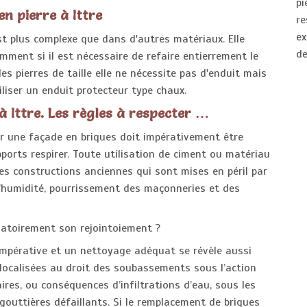
pi
n pierre à Ittre
r
ex
st plus complexe que dans d'autres matériaux. Elle
de
nt si il est nécessaire de refaire entierrement le
s pierres de taille elle ne nécessite pas d'enduit mais
tiliser un enduit protecteur type chaux.
à Ittre. Les règles à respecter …
sur une façade en briques doit impérativement être
pports respirer. Toute utilisation de ciment ou matériau
es constructions anciennes qui sont mises en péril par
’humidité, pourrissement des maçonneries et des
igatoirement son rejointoiement ?
 impérative et un nettoyage adéquat se révèle aussi
 localisées au droit des soubassements sous l’action
ires, ou conséquences d’infiltrations d’eau, sous les
gouttières défaillants. Si le remplacement de briques