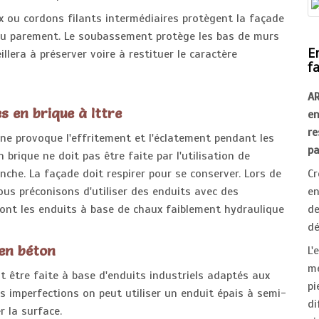
 ou cordons filants intermédiaires protègent la façade
 du parement. Le soubassement protège les bas de murs
E
llera à préserver voire à restituer le caractère
f
A
s en brique à Ittre
e
r
ne provoque l'effritement et l'éclatement pendant les
pa
 brique ne doit pas être faite par l'utilisation de
che. La façade doit respirer pour se conserver. Lors de
Cr
ous préconisons d'utiliser des enduits avec des
en
ont les enduits à base de chaux faiblement hydraulique
d
dé
 en béton
L'
mé
t être faite à base d'enduits industriels adaptés aux
p
s imperfections on peut utiliser un enduit épais à semi-
di
r la surface.