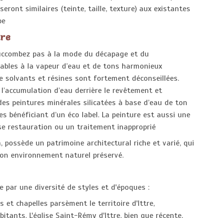
eront similaires (teinte, taille, texture) aux existantes
pe
tre
 succombez pas à la mode du décapage et du
éables à la vapeur d’eau et de tons harmonieux
de solvants et résines sont fortement déconseillées.
l’accumulation d’eau derrière le revêtement et
des peintures minérales silicatées à base d’eau de ton
 bénéficiant d’un éco label. La peinture est aussi une
e restauration ou un traitement inapproprié
possède un patrimoine architectural riche et varié, qui
on environnement naturel préservé.
se par une diversité de styles et d'époques :
et chapelles parsèment le territoire d'Ittre,
itants. L'église Saint-Rémy d'Ittre, bien que récente,