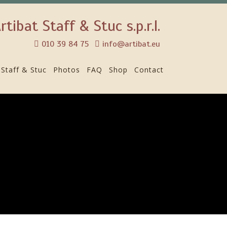
rtibat Staff & Stuc s.p.r.l.
010 39 84 75
info@artibat.eu
Staff & Stuc
Photos
FAQ
Shop
Contact