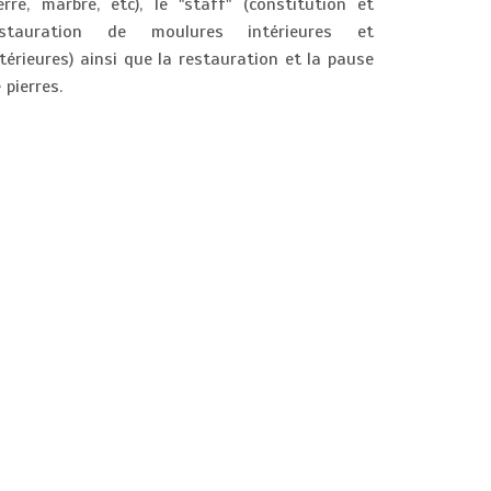
erre, marbre, etc), le "staff" (constitution et
estauration de moulures intérieures et
térieures) ainsi que la restauration et la pause
 pierres.