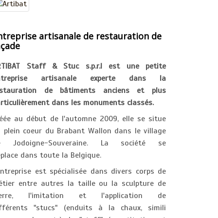
ntreprise artisanale de restauration de
açade
RTIBAT Staff & Stuc s.p.r.l est une petite
ntreprise artisanale experte dans la
estauration de bâtiments anciens et plus
rticulièrement dans les monuments classés.
éée au début de l'automne 2009, elle se situe
 plein coeur du Brabant Wallon dans le village
e Jodoigne-Souveraine. La société se
place dans toute la Belgique.
entreprise est spécialisée dans divers corps de
tier entre autres la taille ou la sculpture de
ierre, l'imitation et l'application de
fférents "stucs" (enduits à la chaux, simili