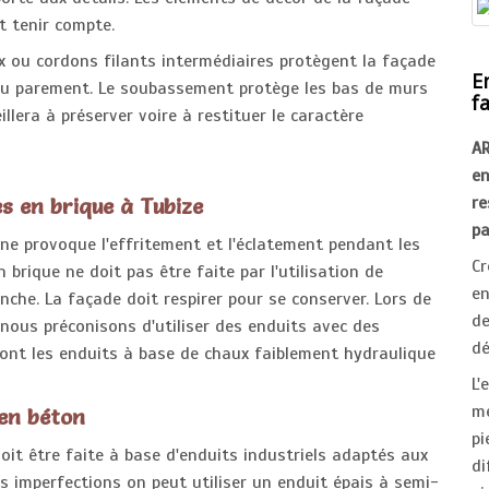
t tenir compte.
 ou cordons filants intermédiaires protègent la façade
E
 du parement. Le soubassement protège les bas de murs
f
llera à préserver voire à restituer le caractère
A
e
r
s en brique à Tubize
pa
ne provoque l'effritement et l'éclatement pendant les
Cr
 brique ne doit pas être faite par l'utilisation de
en
che. La façade doit respirer pour se conserver. Lors de
d
nous préconisons d'utiliser des enduits avec des
dé
ont les enduits à base de chaux faiblement hydraulique
L'
mé
 en béton
p
oit être faite à base d'enduits industriels adaptés aux
di
s imperfections on peut utiliser un enduit épais à semi-