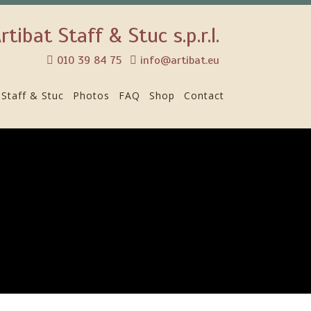
rtibat Staff & Stuc s.p.r.l.
010 39 84 75
info@artibat.eu
Staff & Stuc
Photos
FAQ
Shop
Contact