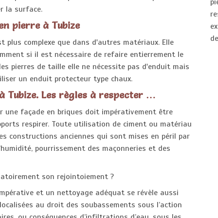
pi
r la surface.
r
en pierre à Tubize
ex
de
st plus complexe que dans d'autres matériaux. Elle
nt si il est nécessaire de refaire entierrement le
s pierres de taille elle ne nécessite pas d'enduit mais
tiliser un enduit protecteur type chaux.
à Tubize. Les règles à respecter …
sur une façade en briques doit impérativement être
pports respirer. Toute utilisation de ciment ou matériau
es constructions anciennes qui sont mises en péril par
’humidité, pourrissement des maçonneries et des
igatoirement son rejointoiement ?
 impérative et un nettoyage adéquat se révèle aussi
 localisées au droit des soubassements sous l’action
ires, ou conséquences d’infiltrations d’eau, sous les