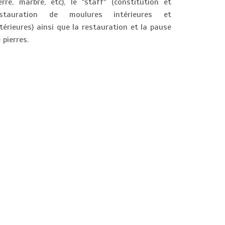
erre, marbre, etc), le "staff" (constitution et
estauration de moulures intérieures et
térieures) ainsi que la restauration et la pause
 pierres.