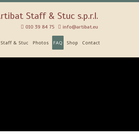
rtibat Staff & Stuc s.p.r.l.
010 39 84 75
info@artibat.eu
Staff & Stuc
Photos
FAQ
Shop
Contact