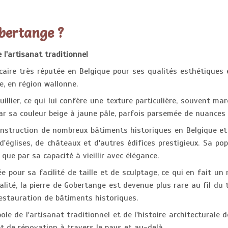
obertange ?
l'artisanat traditionnel
aire très réputée en Belgique pour ses qualités esthétiques e
, en région wallonne.
uillier, ce qui lui confère une texture particulière, souvent mar
ar sa couleur beige à jaune pâle, parfois parsemée de nuances
 construction de nombreux bâtiments historiques en Belgique et
glises, de châteaux et d'autres édifices prestigieux. Sa pop
que par sa capacité à vieillir avec élégance.
 pour sa facilité de taille et de sculptage, ce qui en fait un 
lité, la pierre de Gobertange est devenue plus rare au fil du 
restauration de bâtiments historiques.
e de l'artisanat traditionnel et de l'histoire architecturale d
t de rénovation à travers le pays et au-delà.