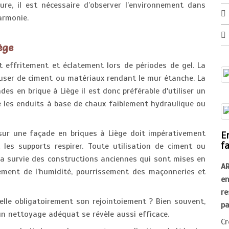
ure, il est nécessaire d’observer l’environnement dans
harmonie.
ège
t effritement et éclatement lors de périodes de gel. La
 user de ciment ou matériaux rendant le mur étanche. La
des en brique à Liège il est donc préférable d'utiliser un
e les enduits à base de chaux faiblement hydraulique ou
n sur une façade en briques à Liège doit impérativement
E
f
 les supports respirer. Toute utilisation de ciment ou
la survie des constructions anciennes qui sont mises en
A
ement de l’humidité, pourrissement des maçonneries et
e
r
elle obligatoirement son rejointoiement ? Bien souvent,
pa
 un nettoyage adéquat se révèle aussi efficace.
Cr