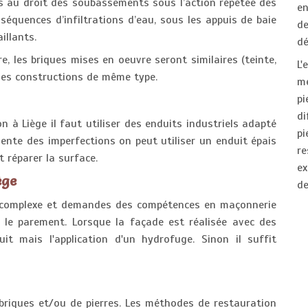
es au droit des soubassements sous l’action répétée des
en
nséquences d’infiltrations d’eau, sous les appuis de baie
d
illants.
dé
e, les briques mises en oeuvre seront similaires (teinte,
L'
 des constructions de même type.
mé
p
di
 à Liège il faut utiliser des enduits industriels adapté
pi
ente des imperfections on peut utiliser un enduit épais
r
 réparer la surface.
ex
ège
de
s complexe et demandes des compétences en maçonnerie
e le parement. Lorsque la façade est réalisée avec des
uit mais l'application d'un hydrofuge. Sinon il suffit
riques et/ou de pierres. Les méthodes de restauration