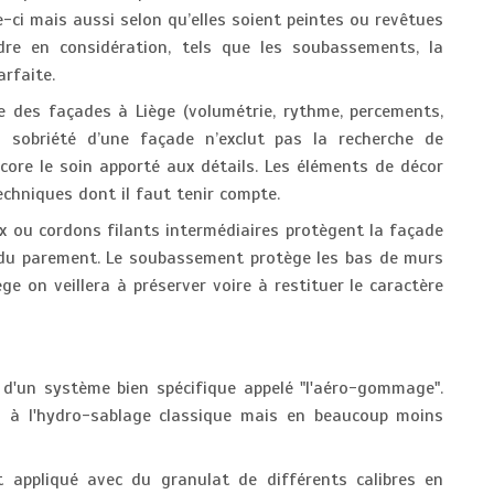
e-ci mais aussi selon qu’elles soient peintes ou revêtues
dre en considération, tels que les soubassements, la
rfaite.
le des façades à Liège (volumétrie, rythme, percements,
ou sobriété d’une façade n’exclut pas la recherche de
ncore le soin apporté aux détails. Les éléments de décor
echniques dont il faut tenir compte.
x ou cordons filants intermédiaires protègent la façade
n du parement. Le soubassement protège les bas de murs
ge on veillera à préserver voire à restituer le caractère
 d'un système bien spécifique appelé "l'aéro-gommage".
 à l'hydro-sablage classique mais en beaucoup moins
 appliqué avec du granulat de différents calibres en