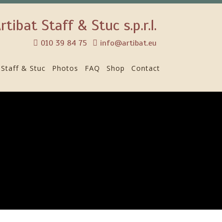
rtibat Staff & Stuc s.p.r.l.
010 39 84 75
info@artibat.eu
Staff & Stuc
Photos
FAQ
Shop
Contact